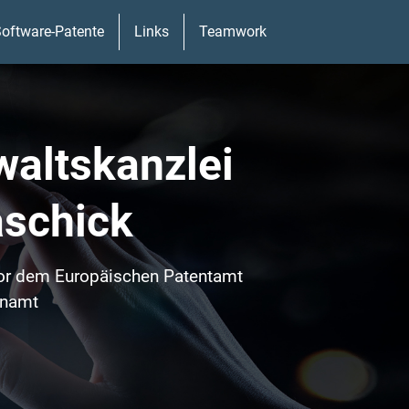
oftware-Patente
Links
Teamwork
waltskanzlei
aschick
vor dem Europäischen Patentamt
enamt