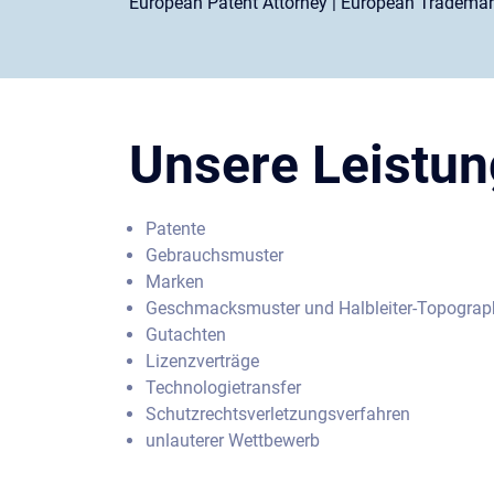
European Patent Attorney | European Trademar
Unsere Leistu
Patente
Gebrauchsmuster
Marken
Geschmacksmuster und Halbleiter-Topogra
Gutachten
Lizenzverträge
Technologietransfer
Schutzrechtsverletzungsverfahren
unlauterer Wettbewerb